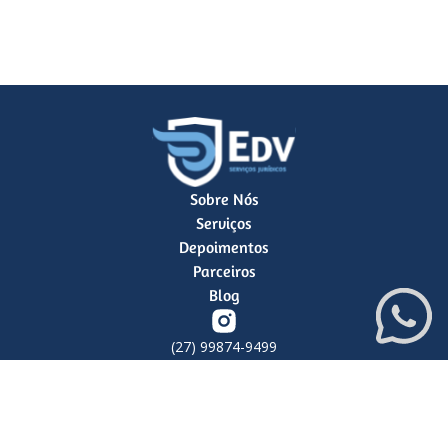
Sobre Nós
Serviços
Depoimentos
Parceiros
Blog
(27) 99874-9499
contato@edvjr.com.br
R. Juiz Alexandre Martins de
Castro Filho, 215 - Santa
Lucia, Vitória - ES